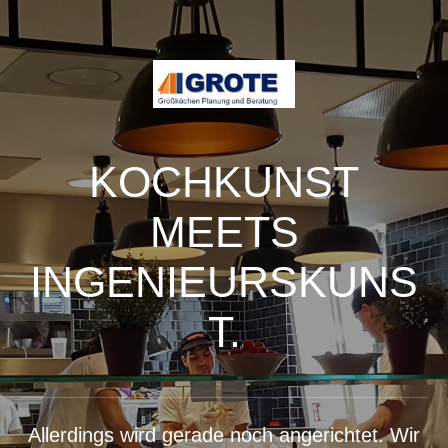
KOCHKUNST
MEETS
INGENIEURSKUNS
T.
Allerdings wird gerade noch angerichtet. Wir